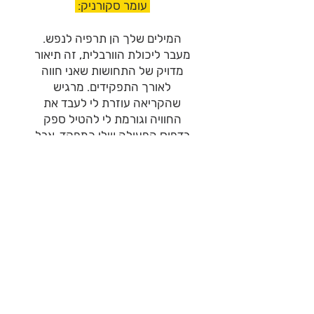
עומר סקורניק:
המילים שלך הן תרפיה לנפש.
מעבר ליכולת הוורבלית, זה תיאור
מדויק של התחושות שאני חווה
לאורך התפקידים. מרגיש
שהקריאה עוזרת לי לעבד את
החוויה וגורמת לי להטיל ספק
בדפוס הפעולה שלי כמפקד, אבל
בעיקר כעומר... >>
קראו את כל ההמלצות
הזמינו עכשיו